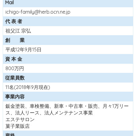
Mail
ichigo-family@herb.ocn.ne.jp
代 表 者
祖父江 宗弘
創 業
平成12年9月15日
資 本 金
800万円
従業員数
11名(2018年9月現在)
事業内容
鈑金塗装、車検整備、新車・中古車・販売、月々1万リー
ス、法人リース、法人メンテナンス事業
エステサロン
菓子業販店
資格