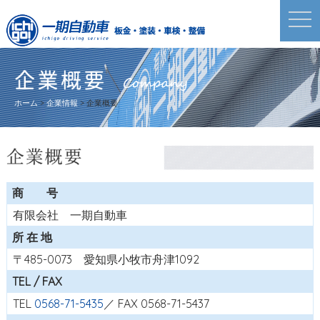
togg
navi
ホーム
>
企業情報
>
企業概要
商 号
有限会社 一期自動車
所 在 地
〒485-0073 愛知県小牧市舟津1092
TEL / FAX
TEL
0568-71-5435
／ FAX 0568-71-5437